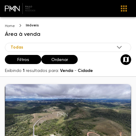
Imóveis
Home
Área
à venda
Filtros
Ordenar
Exibindo
1
resultados para:
Venda
-
Cidade