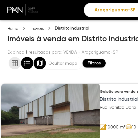
Distrito industrial
Home
Imóveis
Imóveis
à venda
em
Distrito industri
Exibindo
1
resultados para
: VENDA
- Araçariguama-SP
Filtros
Ocultar mapa
Galpão
para venda 
Distrito Industria
Rua Ivanildo Darci 
10000
m²
10