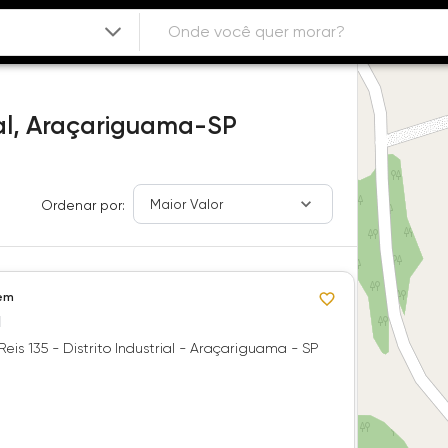
al,
Araçariguama-SP
Maior Valor
Ordenar por:
em
l
Reis 135 - Distrito Industrial - Araçariguama - SP