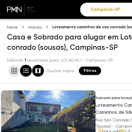
Loteamento caminhos de sao conrado (s
Home
Imóveis
Casa e Sobrado
para alugar
em
Lo
conrado (sousas),
Campinas-SP
Exibindo
1
resultados para
: LOCACAO
- Campinas-SP
Filtros
Ocultar mapa
Sobrado
para locaç
Loteamento Cam
Caminhos de Sã
Rua San Conrado 
(Sousas) - Campin
306.6
m²
3
(1 