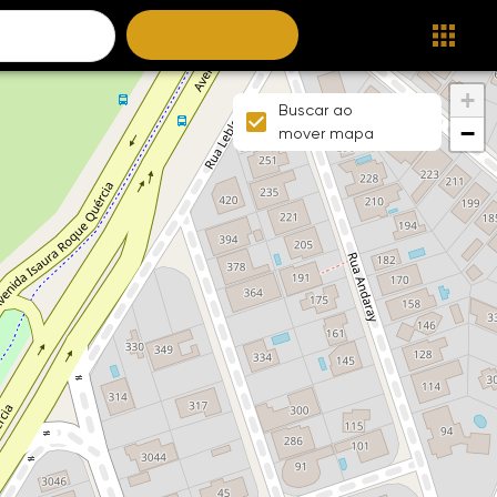
BUSCAR IMÓVEIS
+
Buscar ao
−
mover mapa