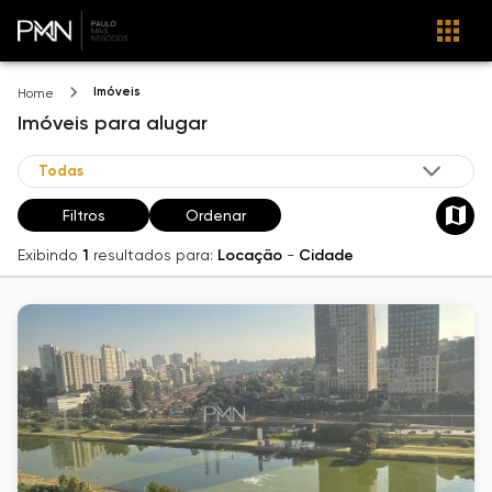
Imóveis
Home
Imóveis
para alugar
Filtros
Ordenar
Exibindo
1
resultados para:
Locação
-
Cidade