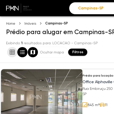
Campinas-SP
Home
Imóveis
Prédio
para alugar
em
Campinas-S
Exibindo
1
resultados para
: LOCACAO
- Campinas-SP
Filtros
Ocultar mapa
Prédio
para locação
Office Alphavill
Rua Embiruçu 250 
SP
845
m²
11