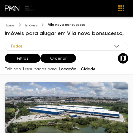
Vila nova bonsucesso
Home
Imóveis
Imóveis
para alugar
em
Vila nova bonsucesso,
Filtros
Ordenar
Exibindo
1
resultados para:
Locação
-
Cidade