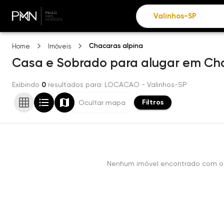
Chacaras alpina
Home
Imóveis
Casa e Sobrado
para alugar
em
Cha
Exibindo
0
resultados para
: LOCACAO
- Valinhos-SP
Filtros
Ocultar mapa
Nenhum imóvel encontrado com os 