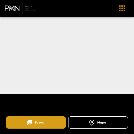
Home
Lançamentos
Vila João Jorge
Edifício Inês Jorge
103648
Fotos
Mapa