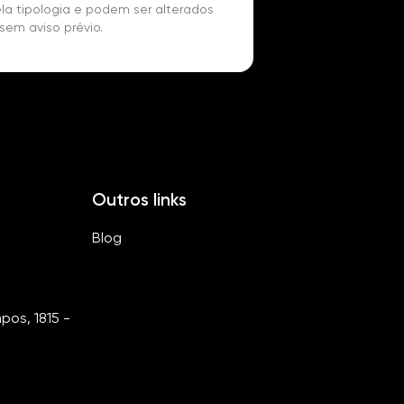
la tipologia e podem ser alterados
sem aviso prévio.
Outros links
Blog
os, 1815 -