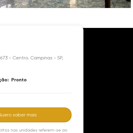
 673 - Centro. Campinas - SP,
ção:
Pronto
Quero saber mais
critos nas unidades referem-se ao