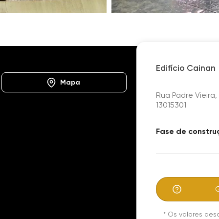
103433
Edifício Cainan
Edifício Cainan
Mapa
Rua Padre Vieira,
13015301
Fase de constru
*
Os valores des