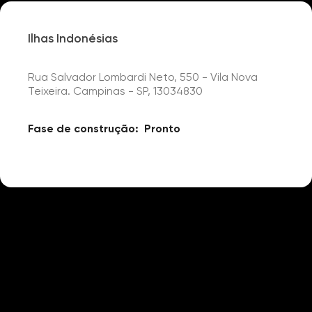
Ilhas Indonésias
Rua Salvador Lombardi Neto, 550 - Vila Nova
Teixeira. Campinas - SP, 13034830
Fase de construção:
Pronto
Detalhes
Portaria 24h
Playground
Salão Festas