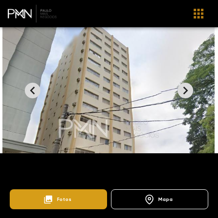
Home
Lançamentos
Vila Nova Teixeira
Ilhas Indonésias
103206
Fotos
Mapa