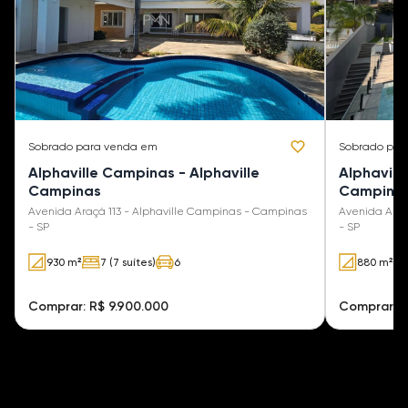
Sobrado
para venda em
Sobrado
par
Alphaville Campinas - Alphaville
Alphavill
Campinas
Campina
Avenida Araçá 113 - Alphaville Campinas - Campinas
Avenida Araç
- SP
- SP
930 m²
7 (7 suítes)
6
880 m²
Comprar: R$ 9.900.000
Comprar: R