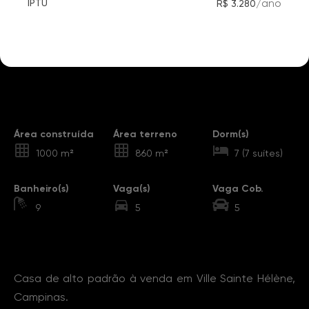
/
ano
IPTU
R$ 3.280
Destaques
Área construída
Área terreno
Dorm(s)
1000 m²
860 m²
7 (7 suítes)
Banheiro(s)
Vaga(s)
Vaga Cob.
9
5
5
Sobre o Imóvel
Casa de alto padrão à venda em Ville Sainte Hélène,
Campinas.