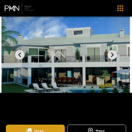
Home
Imóveis
Venda
Campinas
SO1267
Ville Sainte Hélène
Ville Sainte Hélène
Fotos
Mapa