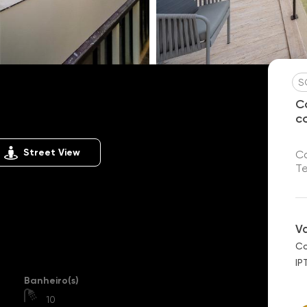
S
osé I
C
c
Street View
Co
Te
V
Co
IP
Banheiro(s)
)
10