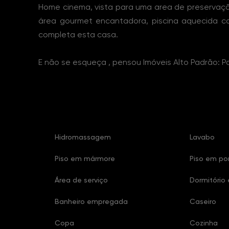
Home cinema, vista para uma area de preservaç
área gourmet encantadora, piscina aquecida 
completa esta casa.
E não se esqueça , pensou Imóveis Alto Padrão: P
Características Imóvel
Hidromassagem
Lavabo
Piso em mármore
Piso em po
Área de serviço
Dormitório
Banheiro empregada
Caseiro
Copa
Cozinha