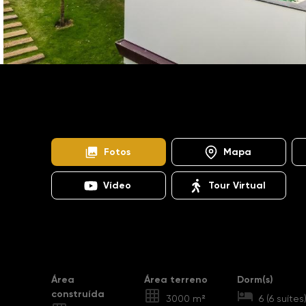
Home
Imóveis
Venda
Itu
Terras de São J
SO1125
Terras de São José I
Fotos
Mapa
Vídeo
Tour Virtual
Destaques
Área
Área terreno
Dorm(s)
construída
3000 m²
6 (6 suítes