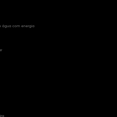
 água com energia
ar
ira