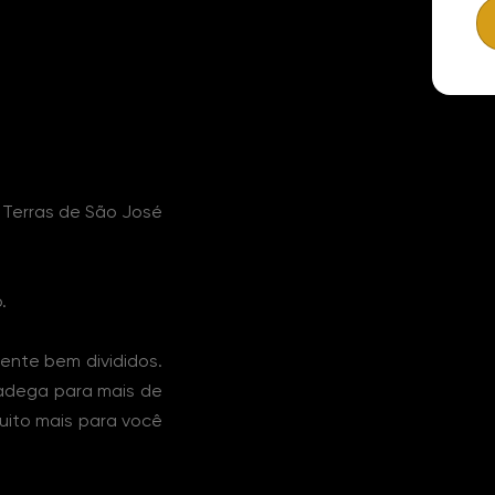
 Terras de São José
.
nte bem divididos.
, adega para mais de
muito mais para você