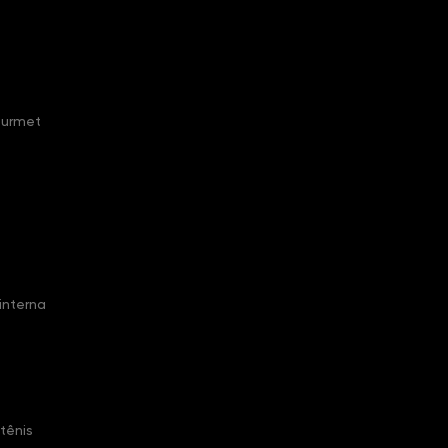
ourmet
interna
tênis