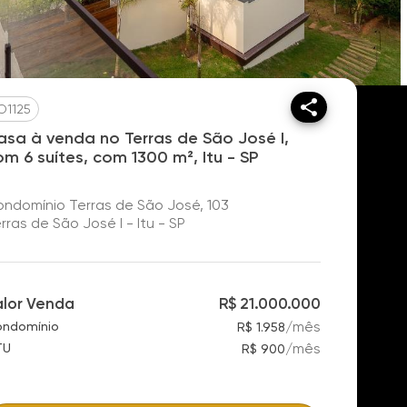
O1125
asa à venda no Terras de São José I,
om 6 suítes, com 1300 m², Itu - SP
ndomínio Terras de São José, 103
rras de São José I - Itu - SP
alor Venda
R$ 21.000.000
/
mês
ndomínio
R$ 1.958
/
mês
TU
R$ 900