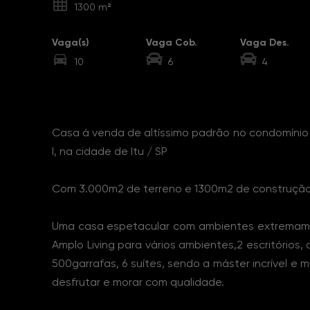
1300 m²
Vaga(s)
Vaga Cob.
Vaga Des.
10
6
4
Sobre o Imóvel
Casa á venda de altíssimo padrão no condomínio
I, na cidade de Itu / SP
Com 3.000m2 de terreno e 1300m2 de construção
Uma casa espetacular com ambientes extremame
Amplo Living para vários ambientes,2 escritórios
500garrafas, 6 suítes, sendo a máster incrível e 
desfrutar e morar com qualidade.