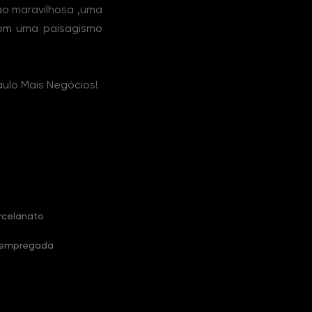
ão maravilhosa ,uma
com uma paisagismo
aulo Mais Negócios!
rcelanato
 empregada