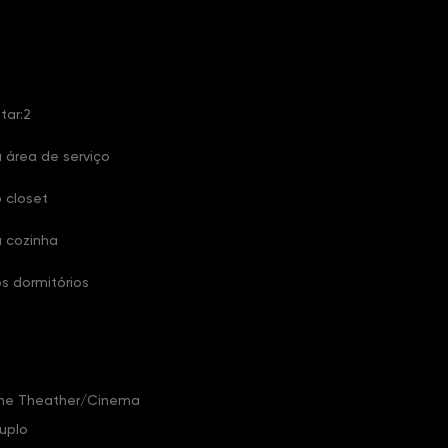
tar:2
 área de serviço
 closet
a cozinha
s dormitórios
me Theather/Cinema
duplo