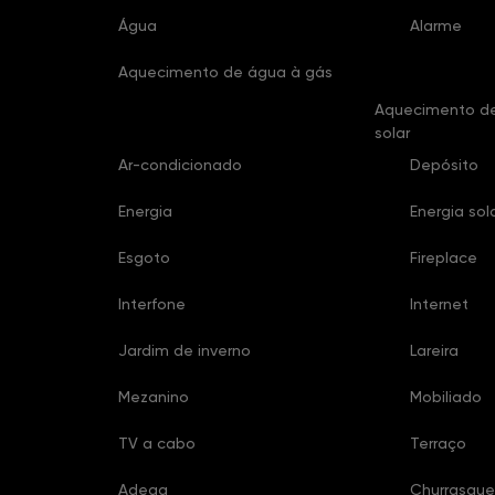
Água
Alarme
Aquecimento de água à gás
Aquecimento de
solar
Ar-condicionado
Depósito
Energia
Energia sol
Esgoto
Fireplace
Interfone
Internet
Jardim de inverno
Lareira
Mezanino
Mobiliado
TV a cabo
Terraço
Adega
Churrasque