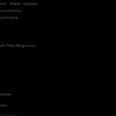
furô. Amplo espaço
uncionários.
ovoltaíca.
ulo Mais Negócios !
ármore
viço