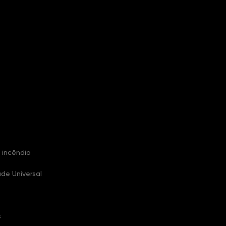
 incêndio
ade Universal
s