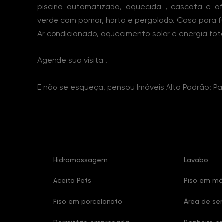
piscina automatizada, aquecida , cascata e o
verde com pomar, horta e pergolado. Casa para f
Ar condicionado, aquecimento solar e energia fot
Agende sua visita !
E não se esqueça, pensou Imóveis Alto Padrão: Pa
Características Imóvel
Hidromassagem
Lavabo
Aceita Pets
Piso em m
Piso em porcelanato
Área de ser