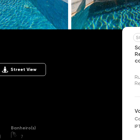
S
encial Flamboyant
S
R
c
Street View
Ru
Re
V
Co
IP
Banheiro(s)
)
7