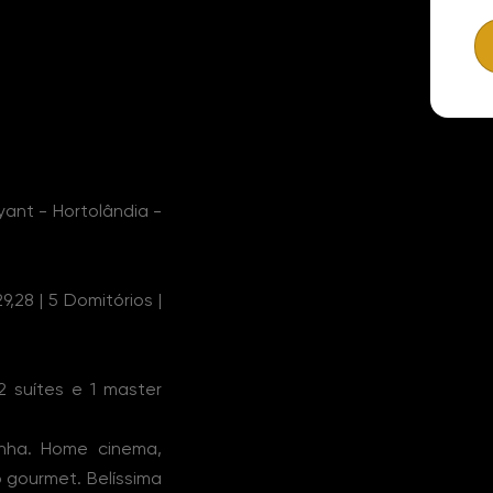
ant - Hortolândia -
9,28 | 5 Domitórios |
2 suítes e 1 master
inha. Home cinema,
o gourmet. Belíssima