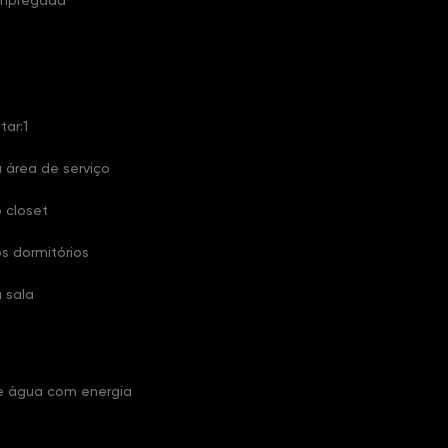
empregada
tar:1
 área de serviço
 closet
s dormitórios
 sala
 água com energia