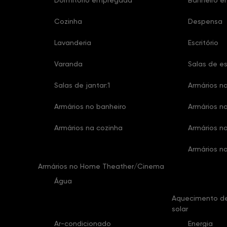
Dormitório empregada
Banheiro 
Cozinha
Despensa
Lavanderia
Escritório
Varanda
Salas de es
Salas de jantar:1
Armários na
Armários no banheiro
Armários no
Armários na cozinha
Armários no
Armários na
Armários no Home Theather/Cinema
Água
Aquecimento de
solar
Ar-condicionado
Energia