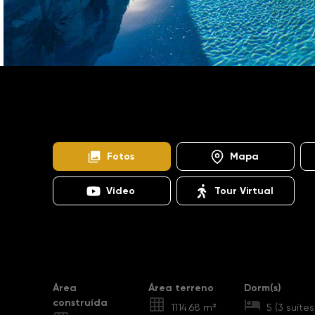
Home
Imóveis
Venda
Hortolândia
Resid
SO1199
Residencial Flamboyant
Fotos
Mapa
Vídeo
Tour Virtual
Destaques
Área
Área terreno
Dorm(s)
construída
1114.68 m²
5 (3 suítes