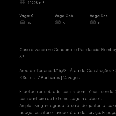
729.28 m²
Vaga(s)
Vaga Cob.
Vaga Des.
14
6
8
Sobre o Imóvel
Casa à venda no Condomínio Residencial Flamboy
SP
Área do Terreno: 1.114,68 | Área de Construção: 72
3 Suítes | 7 Banheiros | 14 vagas
Espetacular sobrado com 5 dormitórios, sendo 
com banheira de hidromassagem e closet.
Amplo living integrado à sala de jantar e coz
adega, escritório, lavabo, área de serviço. Espaç