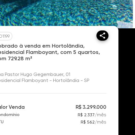
O1199
obrado à venda em Hortolândia,
esidencial Flamboyant, com 5 quartos,
om 729.28 m²
a Pastor Hugo Gegembauer, 01
sidencial Flamboyant - Hortolândia - SP
alor Venda
R$ 3.299.000
/
mês
ndomínio
R$ 2.337
/
mês
TU
R$ 562