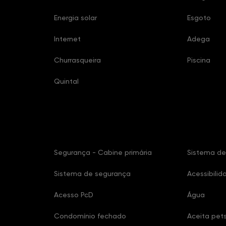
Energia solar
Esgoto
Internet
Adega
Churrasqueira
Piscina
Quintal
Características Condomínio
Segurança - Cabine primária
Sistema de
Sistema de segurança
Acessibilid
Acesso PcD
Água
Condomínio fechado
Aceita pet