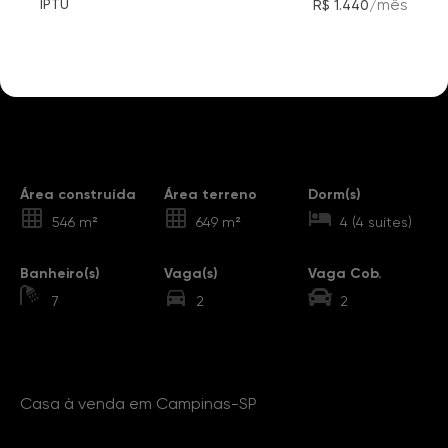
/
mês
IPTU
R$ 1.440
Destaques
Área construída
Área terreno
Dorm(s)
546 m²
649 m²
4 (4 suítes)
Banheiro(s)
Vaga(s)
Vaga Cob.
7
2
2
Sobre o Imóvel
Casa à venda em Campinas-SP