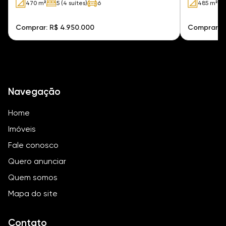
470 m²
5 (4 suítes)
6
485 m²
Comprar: R$ 4.950.000
Comprar: R
Navegação
Home
Imóveis
Fale conosco
Quero anunciar
Quem somos
Mapa do site
Contato