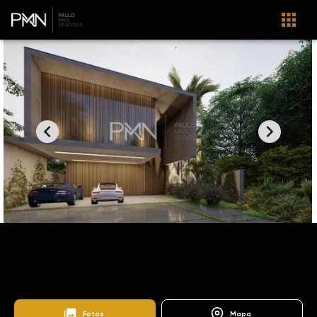
Home
Imóveis
Venda
Campinas
Vila dos Plátanos
SO1269
Vila dos Plátanos
Fotos
Mapa