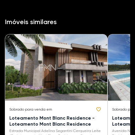
Imóveis similares
Sobrado
para venda em
Sobrado
par
Loteamento Mont Blanc Residence -
Loteament
Loteamento Mont Blanc Residence
Loteamen
Estrada Municipal Adelina Segantini Cerqueira Leite
Avenida Nov