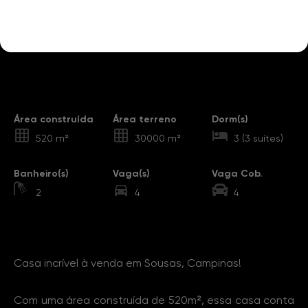
Destaques
Área construída
Área terreno
Dorm(s)
520 m²
30000 m²
3 (3 suítes)
Banheiro(s)
Vaga(s)
Vaga Cob.
2
4
4
Sobre o Imóvel
Casa incrível à venda em Sousas, Campinas!
Com uma área construída de 520m², essa casa conta