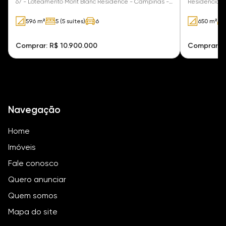
67 - Loteamento Mont Blanc Residence - Campinas -
Residencial 
SP
596 m²
5 (5 suítes)
6
650 m²
Comprar: R$ 10.900.000
Comprar: R
Navegação
Home
Imóveis
Fale conosco
Quero anunciar
Quem somos
Mapa do site