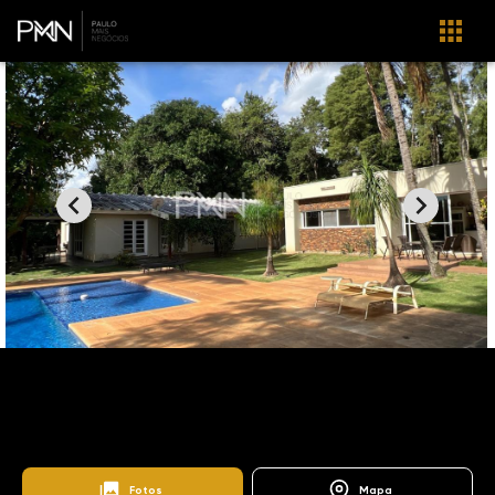
Home
Imóveis
Venda
Campinas
SO0618
Bosques de Notre Dame
Clube dos Médicos
Fotos
Mapa