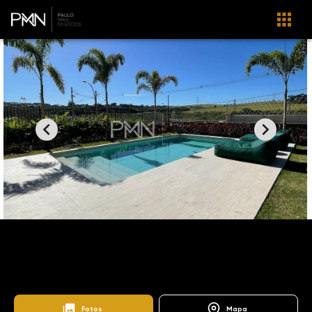
Home
Imóveis
Venda
Campinas
SO0976
Arborais Residencial
Arborais Residencial
Fotos
Mapa