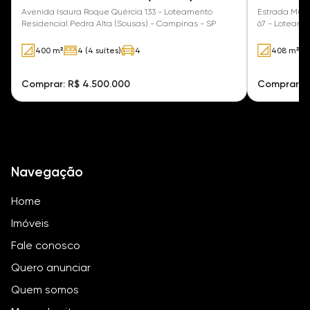
Avenida Isaura Roque Quércia 133 - Loteamento
Estrada Muni
Residencial Pedra Alta (Sousas) - Campinas - SP
67 - Loteame
SP
400 m²
4 (4 suítes)
4
408 m²
Comprar: R$ 4.500.000
Comprar: R
Navegação
Home
Imóveis
Fale conosco
Quero anunciar
Quem somos