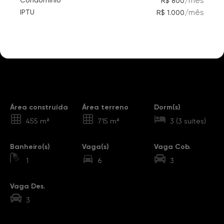
/
mês
Condomínio
R$ 800
/
mês
IPTU
R$ 1.000
Destaques
Área construída
Área terreno
Dorm(s)
455 m²
715 m²
3 (3 suítes)
Banheiro(s)
Vaga(s)
Vaga Cob.
1
6
3
Vaga Des.
3