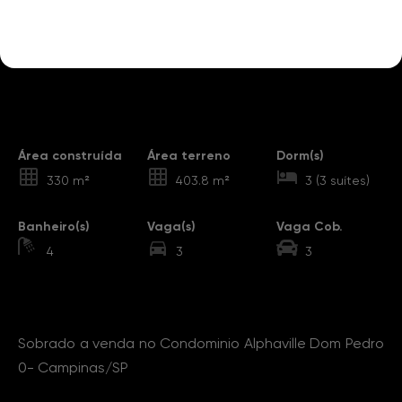
Destaques
Área construída
Área terreno
Dorm(s)
330 m²
403.8 m²
3 (3 suítes)
Banheiro(s)
Vaga(s)
Vaga Cob.
4
3
3
Sobre o Imóvel
Sobrado a venda no Condominio Alphaville Dom Pedro
0- Campinas/SP