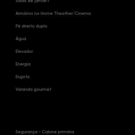
Salas de jantar:1
Armários no Home Theather/Cinema
Pé direito duplo
Água
Elevador
Energia
Esgoto
Varanda gourmet
Características Condomínio
Segurança - Cabine primária