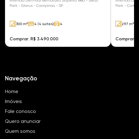
Avenida Dermival Bernardes Siqueira 1880 - Swiss
Avenida Derm
Park - Glarus - Campinas - SP
Park - Campi
300 m²
4 (4 suítes)
4
297 m²
Comprar: R$ 3.490.000
Comprar: R
Navegação
Home
Imóveis
Fale conosco
Quero anunciar
Quem somos