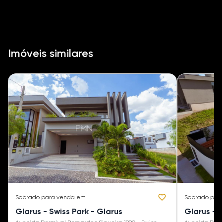
Imóveis similares
Sobrado
para venda em
Sobrado
par
Glarus - Swiss Park - Glarus
Glarus - 