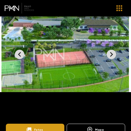
Home
Imóveis
Venda
Campinas
SO1262
Bairro das Palmeiras
Alphaville Dom Pedro Zero
Fotos
Mapa