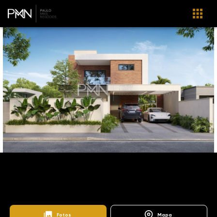
Home
Imóveis
Venda
Campinas
SO1211
Bairro das Palmeiras
Condomínio Villagio Pietra Santa
Fotos
Mapa