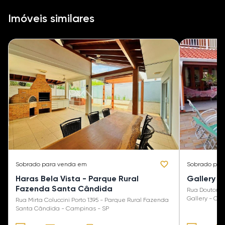
Imóveis similares
Sobrado
para venda em
Sobrado
par
Haras Bela Vista - Parque Rural
Gallery -
Fazenda Santa Cândida
Rua Doutor A
Gallery - Ca
Rua Mirta Coluccini Porto 1395 - Parque Rural Fazenda
Santa Cândida - Campinas - SP