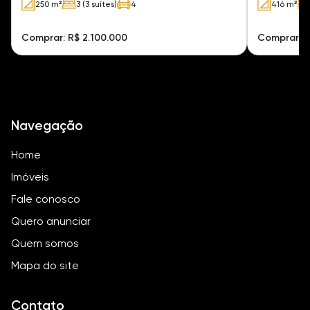
250 m²
3 (3 suítes)
4
416 m²
Comprar: R$ 2.100.000
Comprar: R
Navegação
Home
Imóveis
Fale conosco
Quero anunciar
Quem somos
Mapa do site
Contato