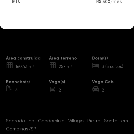
/
mês
IPTU
R$ 500
Destaques
Área construída
Área terreno
Dorm(s)
160.43 m²
257 m²
3 (3 suítes)
Banheiro(s)
Vaga(s)
Vaga Cob.
4
2
2
Sobre o Imóvel
Sobrado no Condomínio Villagio Pietra Santa em
Campinas/SP