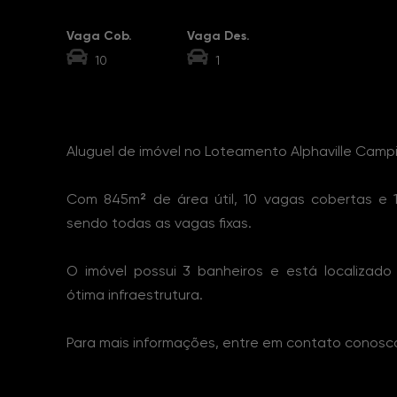
Vaga Cob.
Vaga Des.
10
1
Sobre o Imóvel
Aluguel de imóvel no Loteamento Alphaville Cam
Com 845m² de área útil, 10 vagas cobertas e 
sendo todas as vagas fixas.
O imóvel possui 3 banheiros e está localiza
ótima infraestrutura.
Para mais informações, entre em contato conosc