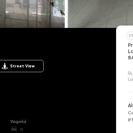
P
P
PR0021
L
pinas
8
Street View
Ru
Lo
A
Co
IP
Vaga(s)
11