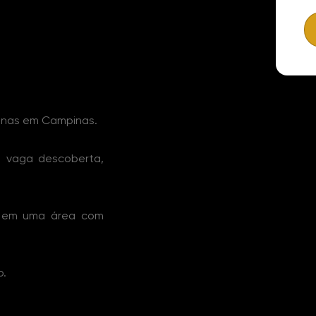
pinas em Campinas.
1 vaga descoberta,
do em uma área com
o.