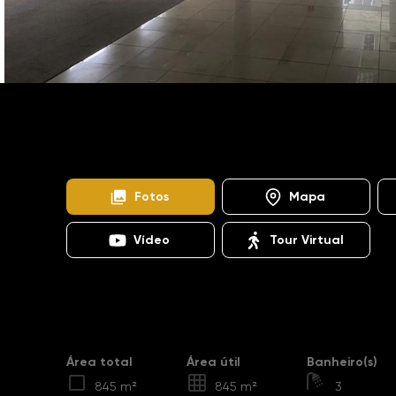
Home
Imóveis
Locacao
Campinas
Loteamento Alphaville Campinas
Office Alphaville Cam
Fotos
Mapa
Vídeo
Tour Virtual
Destaques
Área total
Área útil
Banheiro(s)
845 m²
845 m²
3