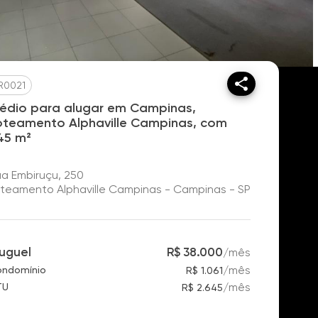
R0021
rédio para alugar em Campinas,
oteamento Alphaville Campinas, com
45 m²
a Embiruçu, 250
teamento Alphaville Campinas - Campinas - SP
luguel
R$ 38.000
/
mês
/
mês
ndomínio
R$ 1.061
/
mês
TU
R$ 2.645