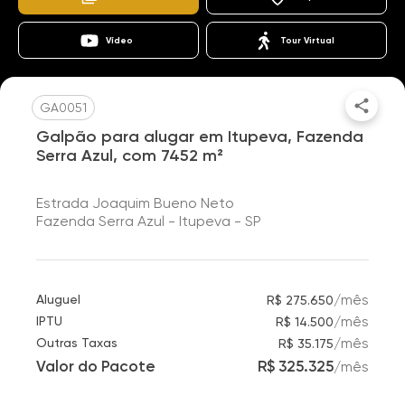
Vídeo
Tour Virtual
GA0051
Galpão para alugar em Itupeva, Fazenda
Serra Azul, com 7452 m²
Estrada Joaquim Bueno Neto
Fazenda Serra Azul - Itupeva - SP
/
mês
Aluguel
R$ 275.650
/
mês
IPTU
R$ 14.500
/
mês
Outras Taxas
R$ 35.175
Valor do Pacote
R$ 325.325
/
mês