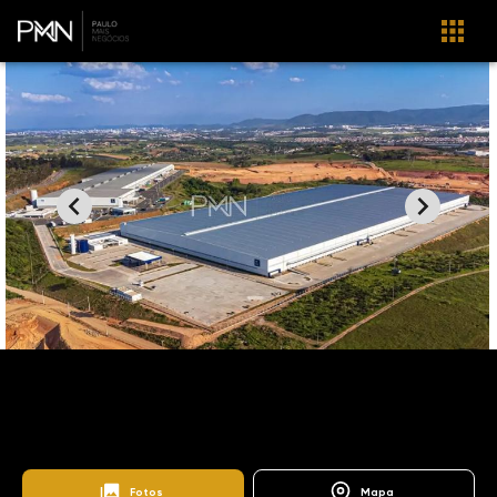
Home
Imóveis
Locacao
Itupeva
GA0051
Fazenda Serra Azul
Fotos
Mapa