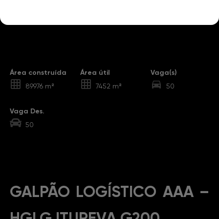
Destaques
Área construída
Área útil
Vaga(s)
89976 m²
7452 m²
50
Vaga Des.
50
Sobre o Imóvel
GALPÃO LOGÍSTICO AAA –
HGLG ITUPEVA G200