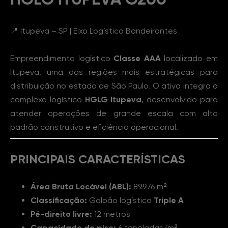
📍 Itupeva – SP | Eixo Logístico Bandeirantes
Empreendimento logístico
Classe AAA
localizado em
Itupeva, uma das regiões mais estratégicas para
distribuição no estado de São Paulo. O ativo integra o
complexo logístico
HGLG Itupeva
, desenvolvido para
atender operações de grande escala com alto
padrão construtivo e eficiência operacional.
PRINCIPAIS CARACTERÍSTICAS
Área Bruta Locável (ABL):
89.976 m²
Classificação:
Galpão logístico
Triple A
Pé-direito livre:
12 metros
Capacidade do piso:
6 toneladas/m²