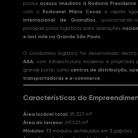
possui
acesso imediato à Rodovia Presidente
com o
Rodoanel Mário Covas
e rápida lig
Internacional de Guarulhos
, posicionando
principais polos logísticos para operações
nacion
e last mile na Grande São Paulo
.
O condomínio logístico foi desenvolvido dent
AAA
, com infraestrutura moderna e projetada
grande porte, como
centros de distribuição, ope
transportadoras e e-commerce
.
Características do Empreendime
Área locável total:
95.327 m²
Área do terreno:
291.525 m²
Módulos:
33 módulos distribuídos em 3 galpões