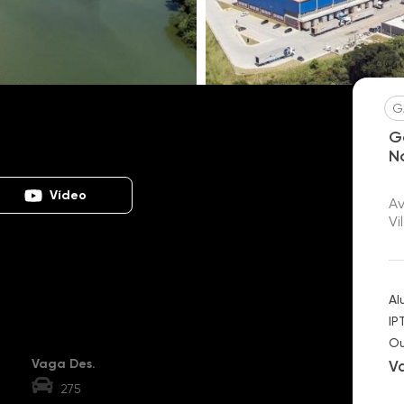
G
Nova Bonsucesso
G
N
Vídeo
A
Vi
Al
IP
Ou
Vaga Des.
V
275