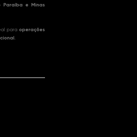
o Paraíba e Minas
eal para
operações
acional
.