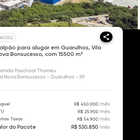
A0052
alpão para alugar em Guarulhos, Vila
ova Bonsucesso, com 15500 m²
venida Paschoal Thomeu
la Nova Bonsucesso - Guarulhos - SP
/
mês
uguel
R$ 450.000
/
mês
TU
R$ 25.950
/
mês
tras Taxas
R$ 54.900
alor do Pacote
R$ 530.850
/
mês