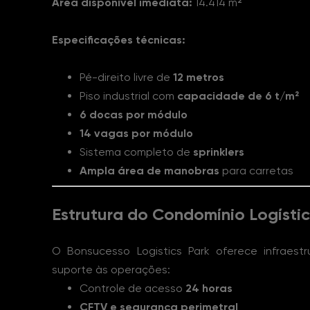
Área disponível imediata:
14.414 m²
Especificações técnicas:
Pé-direito livre de
12 metros
Piso industrial com
capacidade de 6 t/m²
6 docas por módulo
14 vagas por módulo
Sistema completo de
sprinklers
Ampla área de manobras
para carretas
Estrutura do Condomínio Logísti
O Bonsucesso Logistics Park oferece infraest
suporte às operações:
Controle de acesso
24 horas
CFTV e segurança perimetral