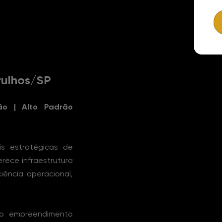
rulhos/SP
ão | Alto Padrão
is estratégicas de
rece infraestrutura
ência operacional,
 o empreendimento