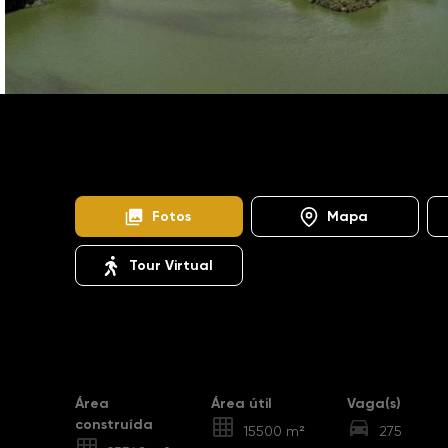
Home
Imóveis
Locacao
Guarulhos
Vila 
GA0052
Fotos
Mapa
Tour Virtual
Destaques
Área
Área útil
Vaga(s)
construída
15500 m²
275