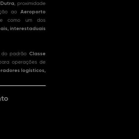
 Dutra
, proximidade
ação ao
Aeroporto
-se como um dos
ais, interestaduais
ro do padrão
Classe
 para operações de
radores logísticos,
nto