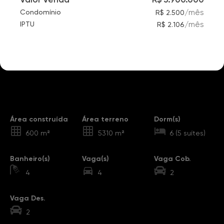
/
mês
Condomínio
R$ 2.500
/
mês
IPTU
R$ 2.106
Destaques
Área construída
Área terreno
Dorm(s)
600 m²
5310 m²
6 (5 suítes)
Banheiro(s)
Vaga(s)
Vaga Cob.
4
4
2
Vaga Des.
2