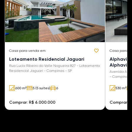
Casa
para venda em
Casa
para v
Loteamento Residencial Jaguari
Alphavil
Alphavil
Rua Lucia Ribeiro do Valle Nogueira 827 - Loteamento
Residencial Jaguari - Campinas - SP
Avenida Araç
- Campinas 
600 m²
5 (5 suítes)
6
530 m²
Comprar: R$ 6.000.000
Comprar: R