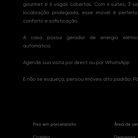
gourmet e 6 vagas cobertas. Com 6 suítes, 3 s
localização privilegiada, esse imóvel é perfe
conforto e sofisticação.
A casa possui gerador de energia elétri
automático.
Agende sua visita por direct ou por WhatsApp
E não se esqueça, pensou imóveis alto padrão: Pa
Características Imóvel
Piso em porcelanato
Área de ser
Cozinha
Despensa