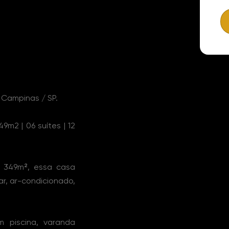
Campinas / SP.
m2 | 06 suítes | 12
 349m², essa casa
r, ar-condicionado,
 piscina, varanda