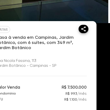
A1168
asa à venda em Campinas, Jardim
otânico, com 6 suítes, com 349 m²,
ardim Botânico
a Nicola Fassina, 113
rdim Botânico - Campinas - SP
alor Venda
R$ 7.500.000
/
mês
ndomínio
R$ 993
/
mês
TU
R$ 1.100