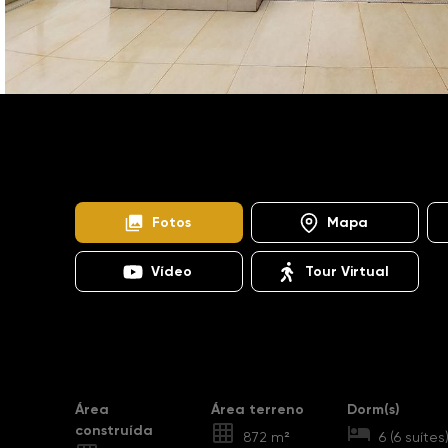
Home
Imóveis
Venda
Campinas
Jardim 
CA1168
Jardim Botânico
Fotos
Mapa
Vídeo
Tour Virtual
Destaques
Área
Área terreno
Dorm(s)
construída
872 m²
6 (6 suítes