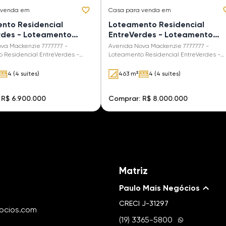
 venda em
Casa
para venda em
nto Residencial
Loteamento Residencial
rdes - Loteamento
EntreVerdes - Loteamento
cial EntreVerdes
Residencial EntreVerdes
va Mackenzie 7777777 -
Avenida Nova Mackenzie 7777777 -
 Residencial EntreVerdes -
Loteamento Residencial EntreVerdes -
- SP
Campinas - SP
4 (4 suítes)
463 m²
4 (4 suítes)
 R$ 6.900.000
Comprar: R$ 8.000.000
Matriz
Paulo Mais Negócios
CRECI
J-31297
ocios.com
(19) 3365-5800