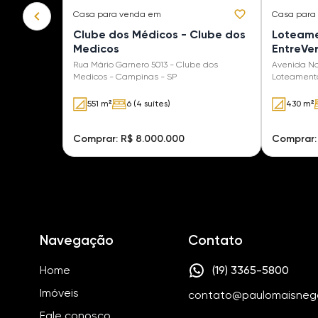
Casa
para venda em
Casa
para
Clube dos Médicos - Clube dos
Loteame
Medicos
EntreVe
Residen
Rua Mário Garnero 5013 - Clube dos
Avenida No
Medicos - Campinas - SP
Loteamento
Campinas 
551 m²
6 (4 suítes)
430 m²
Comprar: R$ 8.000.000
Comprar:
Navegação
Contato
Home
(19) 3365-5800
Imóveis
contato@paulomaisneg
Fale conosco