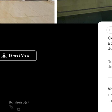
C
Botânico
C
B
J
Street View
Ru
Ja
V
Co
IP
Banheiro(s)
)
12