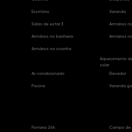
Escritório
Varanda
Salas de estar:3
Armários na
Armários no banheiro
Armários no
Armários na cozinha
Aquecimento de
solar
Ar-condicionado
Elevador
Piscina
Varanda g
Características Condomínio
Portaria 24h
Campo de 