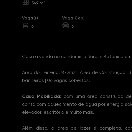
349 m²
Vaga(s)
Vaga Cob.
6
6
Sobre o Imóvel
Casa á venda no condomínio Jardim Botânico em 
Área do Terreno: 872m2 | Área de Construção: 349
banheiros | 06 vagas cobertas.
Casa Mobiliada
: com uma área construída de
conta com aquecimento de água por energia sola
elevador, escritório e muito mais.
Além disso, a área de lazer é completa, com