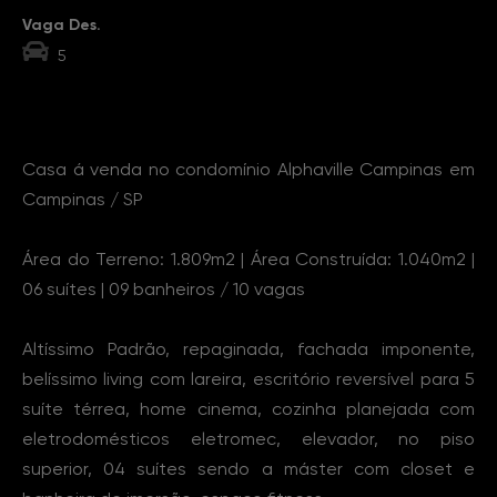
Vaga Des.
5
Sobre o Imóvel
Casa á venda no condomínio Alphaville Campinas em
Campinas / SP
Área do Terreno: 1.809m2 | Área Construída: 1.040m2 |
06 suítes | 09 banheiros / 10 vagas
Altíssimo Padrão, repaginada, fachada imponente,
belíssimo living com lareira, escritório reversível para 5
suíte térrea, home cinema, cozinha planejada com
eletrodomésticos eletromec, elevador, no piso
superior, 04 suítes sendo a máster com closet e