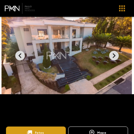
Home
Imóveis
Venda
Campinas
CA1145
Alphaville Campinas
Alphaville Campinas
Fotos
Mapa