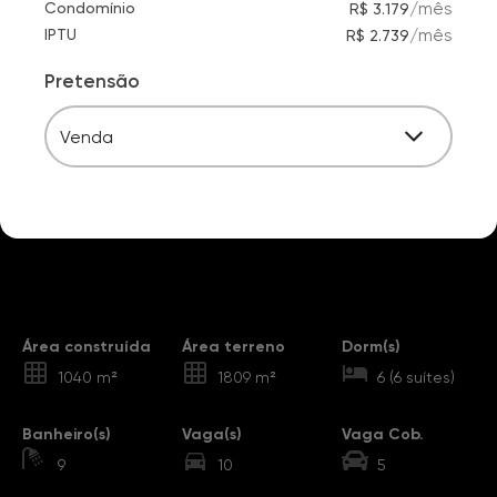
/
mês
Condomínio
R$ 3.179
/
mês
IPTU
R$ 2.739
Pretensão
Venda
Destaques
Área construída
Área terreno
Dorm(s)
1040 m²
1809 m²
6 (6 suítes)
Banheiro(s)
Vaga(s)
Vaga Cob.
9
10
5