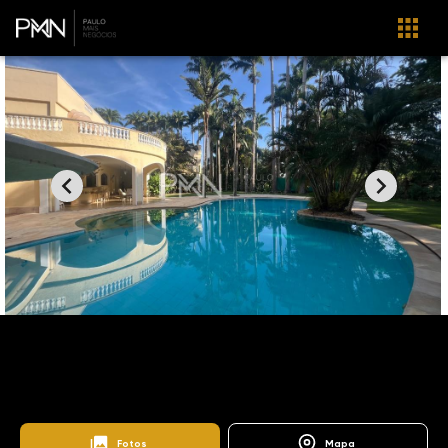
Home
Imóveis
Venda
Campinas
CA1102
Sítios de Recreio Gramado
Chácara Gramado
Fotos
Mapa