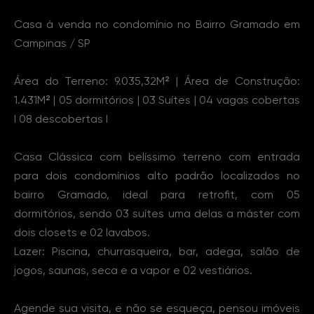
Sobre o Imóvel
Casa á venda no condomínio no Bairro Gramado em
Campinas / SP
Área do Terreno: 9.035,32M² | Área de Construção:
1.431M² | 05 dormitórios | 03 Suítes | 04 vagas cobertas
I 08 descobertas I
Casa Clássica com belíssimo terreno com entrada
para dois condomínios alto padrão localizados no
bairro Gramado, ideal para retrofit, com 05
dormitórios, sendo 03 suítes uma delas a máster com
dois closets e 02 lavabos.
Lazer: Piscina, churrasqueira, bar, adega, salão de
jogos, saunas, seca e a vapor e 02 vestiários.
Agende sua visita, e não se esqueça, pensou imóveis