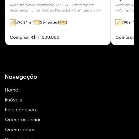
(Sousas)
Avenida Nova Mackenzie 7777777 - Loteamento
Avenida Araç
Residencial Entre Verdes (Sousas) - Campinas - SP
- Campinas 
696.24 m²
5 (4 suítes)
3
790 m²
Comprar: R$ 11.000.000
Comprar: R
Navegação
Home
Imóveis
Fale conosco
Quero anunciar
Quem somos