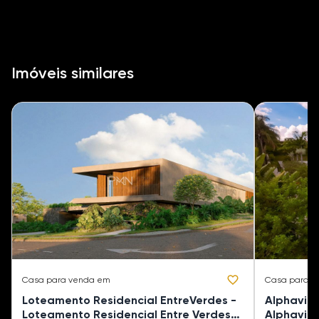
Imóveis similares
Casa
para venda em
Casa
para v
Loteamento Residencial EntreVerdes -
Alphavil
Loteamento Residencial Entre Verdes
Alphavil