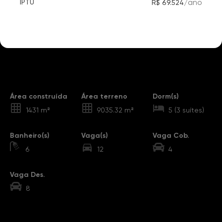
/
ano
IPTU
R$ 69.524
Destaques
Área construída
Área terreno
Dorm(s)
1431 m²
9035.32 m²
5 (3 suítes)
Banheiro(s)
Vaga(s)
Vaga Cob.
6
12
4
Vaga Des.
8