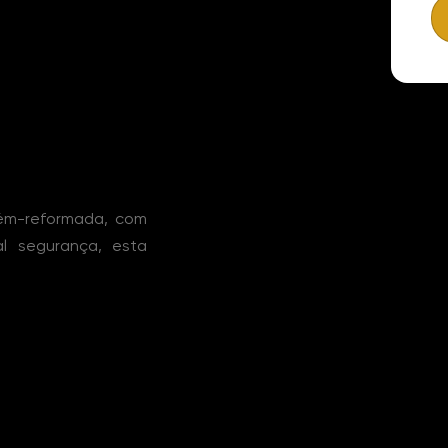
ém-reformada, com
tal segurança, esta