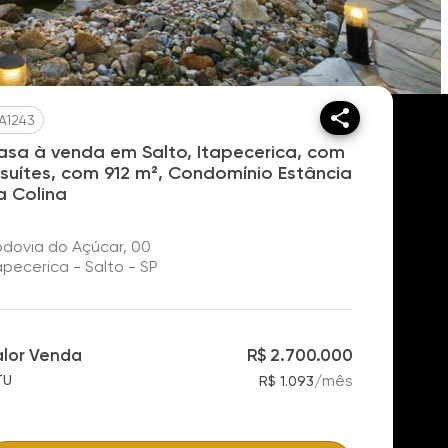
A1243
asa à venda em Salto, Itapecerica, com
 suítes, com 912 m², Condomínio Estância
a Colina
dovia do Açúcar, 00
apecerica - Salto - SP
alor Venda
R$ 2.700.000
/
mês
TU
R$ 1.093