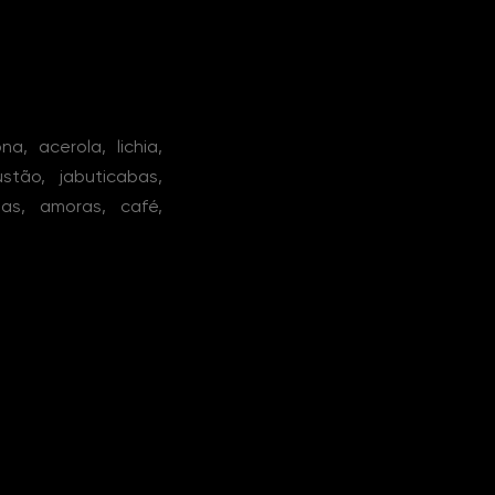
a, acerola, lichia,
tão, jabuticabas,
jas, amoras, café,