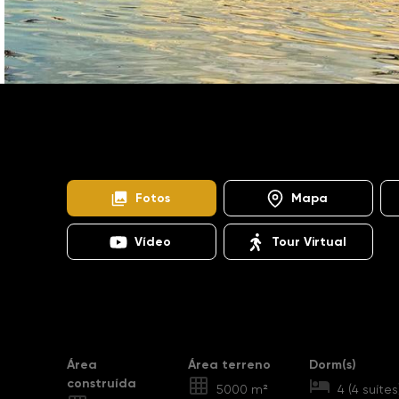
Home
Imóveis
Venda
Salto
Itapecerica
CA1243
Condomínio Estância da Colina
Fotos
Mapa
Vídeo
Tour Virtual
Destaques
Área
Área terreno
Dorm(s)
construída
5000 m²
4 (4 suítes