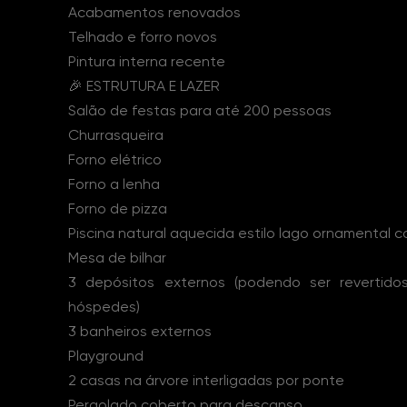
Acabamentos renovados
Telhado e forro novos
Pintura interna recente
🎉 ESTRUTURA E LAZER
Salão de festas para até 200 pessoas
Churrasqueira
Forno elétrico
Forno a lenha
Forno de pizza
Piscina natural aquecida estilo lago ornamental 
Mesa de bilhar
3 depósitos externos (podendo ser revertido
hóspedes)
3 banheiros externos
Playground
2 casas na árvore interligadas por ponte
Pergolado coberto para descanso