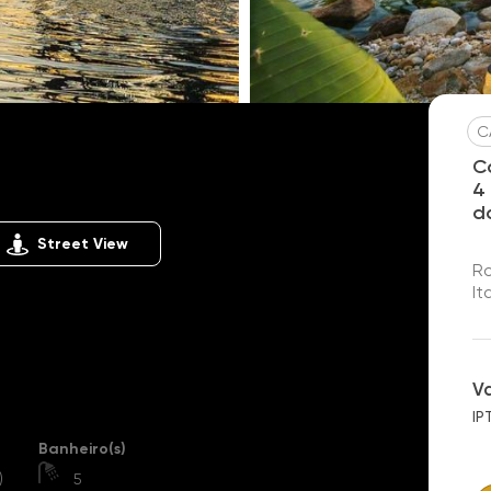
C
C
4
d
Street View
Ro
It
V
IP
Banheiro(s)
)
5