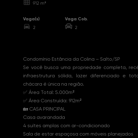
912 m²
Vaga(s)
Vaga Cob.
2
2
Sobre o Imóvel
Condomínio Estância da Colina – Salto/SP
Se você busca uma propriedade completa, rec
infraestrutura sólida, lazer diferenciado e to
chácara é única na região.
✅ Área Total: 5.000m²
✅ Área Construída: 912m²
🏡 CASA PRINCIPAL
Casa avarandada
4 suítes amplas com ar-condicionado
Sala de estar espaçosa com móveis planejados