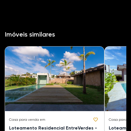
Imóveis similares
Casa
para venda em
Casa
para v
Loteamento Residencial EntreVerdes -
Loteament