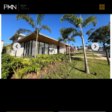
Home
Imóveis
Venda
Campinas
Loteamento Residencial Entre Verdes (Sousas)
CA1186
Loteamento Residencial EntreVerdes