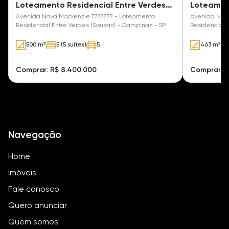
Loteamento Residencial Entre Verdes
Loteamen
(Sousas)
Avenida Nova Mackenzie 7777777 - Loteamento
Avenida Nov
Residencial Entre Verdes (Sousas) - Campinas - SP
Residencial 
500 m²
5 (5 suítes)
5
463 m²
Comprar: R$ 8.400.000
Comprar: R
Navegação
Home
Imóveis
Fale conosco
Quero anunciar
Quem somos