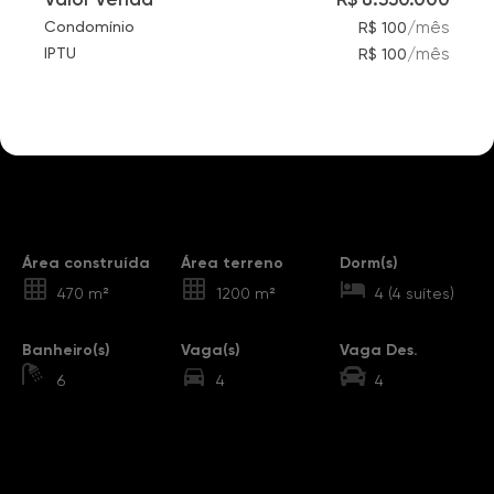
/
mês
Condomínio
R$ 100
/
mês
IPTU
R$ 100
Destaques
Área construída
Área terreno
Dorm(s)
470 m²
1200 m²
4 (4 suítes)
Banheiro(s)
Vaga(s)
Vaga Des.
6
4
4
Sobre o Imóvel