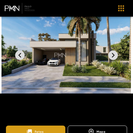
Home
Imóveis
Venda
Paulínia
Parque Brasil 500
CA1235
Santorini Residencial Club
Fotos
Mapa