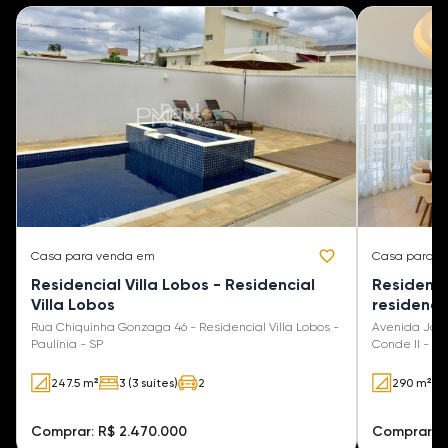
Casa
para venda em
Casa
para v
Residencial Villa Lobos - Residencial
Residenci
Villa Lobos
residenci
Rua Chiquinha Gonzaga 46 - Residencial Villa Lobos -
Avenida José
Paulínia - SP
Conde II - Pa
247.5 m²
3 (3 suítes)
2
290 m²
Comprar: R$ 2.470.000
Comprar: R