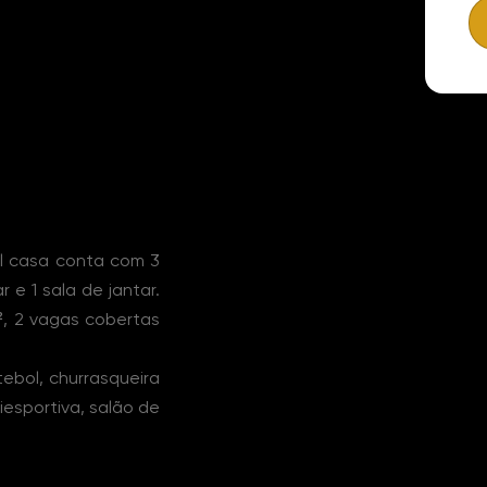
el casa conta com 3
r e 1 sala de jantar.
², 2 vagas cobertas
ebol, churrasqueira
iesportiva, salão de