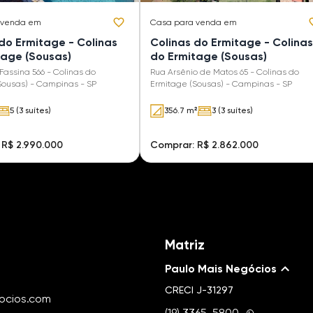
 venda em
Casa
para venda em
do Ermitage - Colinas
Colinas do Ermitage - Colinas
tage (Sousas)
do Ermitage (Sousas)
Fassina 566 - Colinas do
Rua Arsênio de Matos 65 - Colinas do
Sousas) - Campinas - SP
Ermitage (Sousas) - Campinas - SP
5 (3 suítes)
356.7 m²
3 (3 suítes)
 R$ 2.990.000
Comprar: R$ 2.862.000
Matriz
Paulo Mais Negócios
CRECI
J-31297
ocios.com
(19) 3365-5800