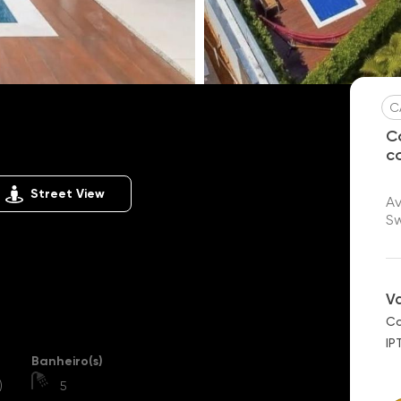
C
ark
Luzern
C
c
Street View
Av
Sw
V
Co
IP
Banheiro(s)
)
5