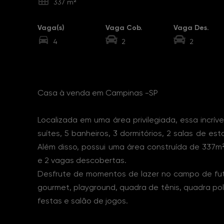
337 m²
Vaga(s)
Vaga Cob.
Vaga Des.
4
2
2
Sobre o Imóvel
Casa à venda em Campinas -SP
Localizada em uma área privilegiada, essa incrív
suítes, 5 banheiros, 3 dormitórios, 2 salas de esta
Além disso, possui uma área construída de 337m
e 2 vagas descobertas.
Desfrute de momentos de lazer no campo de fut
gourmet, playground, quadra de tênis, quadra pol
festas e salão de jogos.