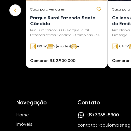
Casa
para venda em
Casa
para
Parque Rural Fazenda Santa
Colinas 
Cândida
do Ermi
Rua Luiz Otávio 1000 - Parque Rural
Rua Nicola 
Fazenda Santa Cândida - Campinas - SP
Ermitage (
380 m²
5 (4 suítes)
4
334 m²
Comprar: R$ 2.900.000
Comprar:
Navegação
Contato
Home
(19) 3365-5800
Imóveis
contato@paulomaisneg