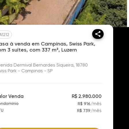
A1212
asa à venda em Campinas, Swiss Park,
om 3 suítes, com 337 m², Luzern
enida Dermival Bernardes Siqueira, 18780
iss Park - Campinas - SP
alor Venda
R$ 2.980.000
/
mês
ndomínio
R$ 916
/
mês
TU
R$ 739