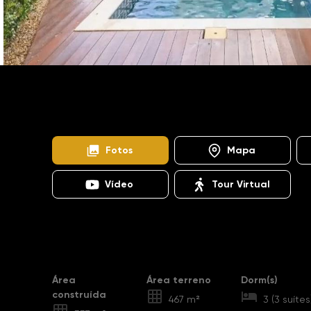
Home
Imóveis
Venda
Campinas
Swiss P
CA1212
Fotos
Mapa
Vídeo
Tour Virtual
Destaques
Área
Área terreno
Dorm(s)
construída
467 m²
3 (3 suítes