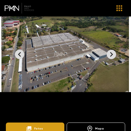
Home
Imóveis
Venda
Hortolândia
Chácaras Acaraí
BA0016
Fotos
Mapa