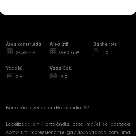
Destaques
Área construída
Área útil
Banheiro(s)
25363 m²
96800 m²
20
Vaga(s)
Vaga Cob.
200
200
Sobre o Imóvel
Barracão a venda em Hotolandia-SP
Localizado em Hortolândia, este imóvel se destaca
como um impressionante galpão/barracão com uma