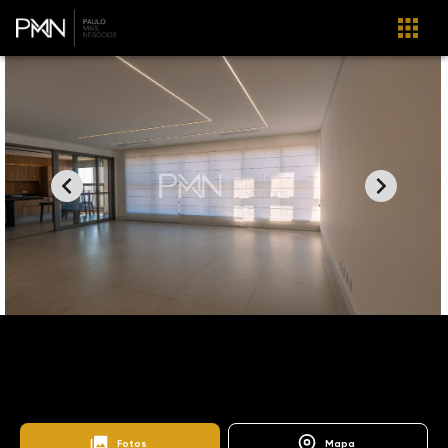
Home
Imóveis
Venda
Campinas
Nova Campinas
AP1255
Legend
Fotos
Mapa