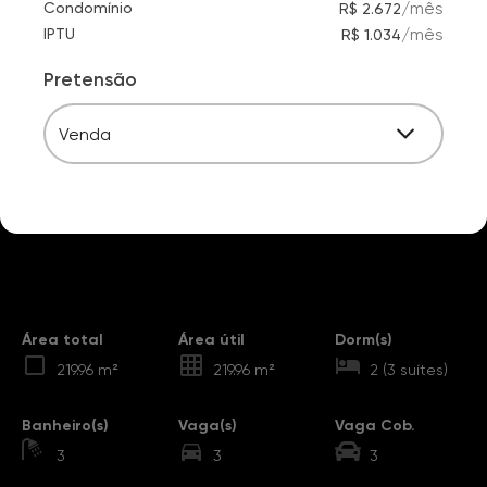
/
mês
Condomínio
R$ 2.672
/
mês
IPTU
R$ 1.034
Pretensão
Venda
Destaques
Área total
Área útil
Dorm(s)
219.96 m²
219.96 m²
2 (3 suítes)
Banheiro(s)
Vaga(s)
Vaga Cob.
3
3
3