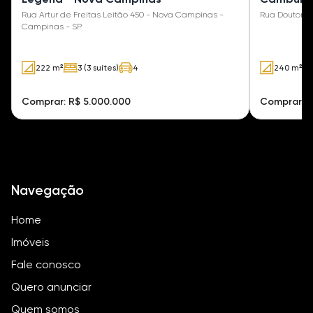
Rua Artur de Freitas Leitão 450 - Nova Campinas -
Rua Doutor V
Campinas - SP
222 m²
3 (3 suítes)
4
240 m²
Comprar: R$ 5.000.000
Comprar: R
Navegação
Home
Imóveis
Fale conosco
Quero anunciar
Quem somos