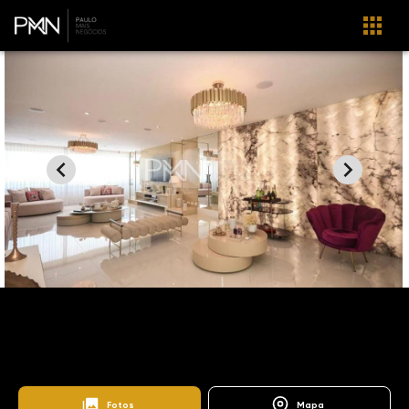
Home
Imóveis
Venda
São Paulo
Real Parque
AP1267
Only Cidade Jardim
Fotos
Mapa