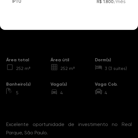
/
mês
IPTU
R$ 1.800
Destaques
Área total
Área útil
Dorm(s)
252 m²
252 m²
3 (3 suítes)
Banheiro(s)
Vaga(s)
Vaga Cob.
5
4
4
Sobre o Imóvel
Excelente oportunidade de investimento no Real
Parque, São Paulo.