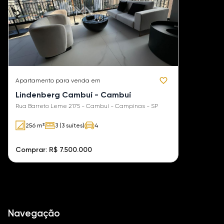
Apartamento
para venda em
Lindenberg Cambuí - Cambuí
Rua Barreto Leme 2175 - Cambuí - Campinas - SP
256 m²
3 (3 suítes)
4
Comprar: R$ 7.500.000
Navegação