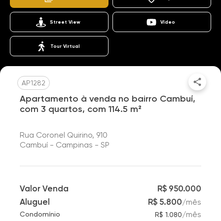
Street View
Vídeo
Tour Virtual
AP1282
Apartamento à venda no bairro Cambuí,
com 3 quartos, com 114.5 m²
Rua Coronel Quirino, 910
Cambuí - Campinas - SP
Valor Venda
R$ 950.000
Aluguel
R$ 5.800
/
mês
/
mês
Condomínio
R$ 1.080