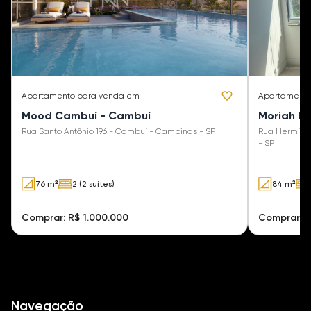
Apartamento
para venda em
Apartament
Mood Cambuí - Cambuí
Moriah P
Rua Santo Antônio 196 - Cambuí - Campinas - SP
Rua Hermínio
- SP
76 m²
2 (2 suítes)
84 m²
Comprar: R$ 1.000.000
Comprar: 
Navegação