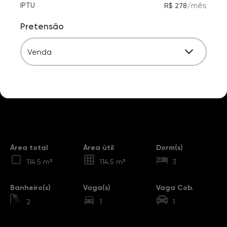
/
mês
IPTU
R$ 278
Pretensão
Venda
Destaques
Área total
Área útil
Dorm(s)
114.5 m²
114.5 m²
3
Banheiro(s)
Vaga(s)
Vaga Cob.
2
1
1