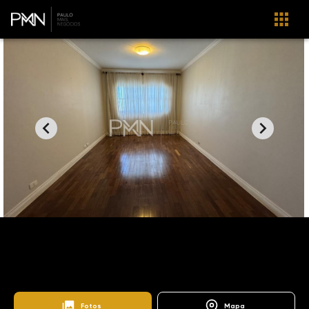
Home
Imóveis
Venda
Campinas
Cambuí
AP1282
Edifício El Greco
Fotos
Mapa