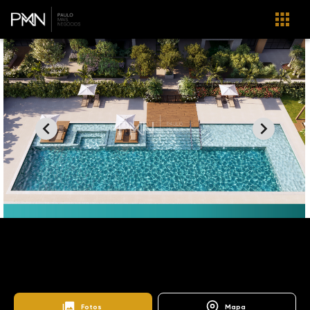
Home
Imóveis
Venda
Campinas
AP1306
Jardim Alto da Barra
TRESOR
Fotos
Mapa