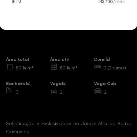
/
mês
IPTU
R$ 100
Destaques
Área total
Área útil
Dorm(s)
80.14 m²
80.14 m²
2 (2 suítes)
Banheiro(s)
Vaga(s)
Vaga Cob.
3
2
2
Sobre o Imóvel
Sofisticação e Exclusividade no Jardim Alto da Barra,
Campinas