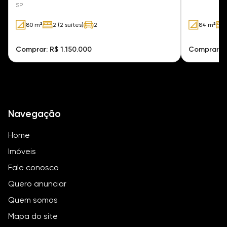
SP
80 m²
2 (2 suítes)
2
84 m²
Comprar: R$ 1.150.000
Comprar: 
Navegação
Home
Imóveis
Fale conosco
Quero anunciar
Quem somos
Mapa do site