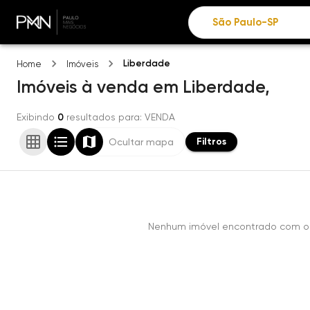
Liberdade
Home
Imóveis
Imóveis
à venda
em
Liberdade,
Exibindo
0
resultados para
: VENDA
Filtros
Ocultar mapa
Nenhum imóvel encontrado com os 