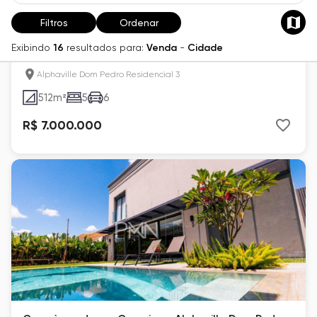
Filtros
Ordenar
Sobrado à venda em Campinas, Alphaville Dom
Exibindo
16
resultados para:
Venda
-
Cidade
Pedro Residencial 3, com 5 suítes, com 512 m²
Alphaville Dom Pedro Residencial 3
512
m²
5
6
R$ 7.000.000