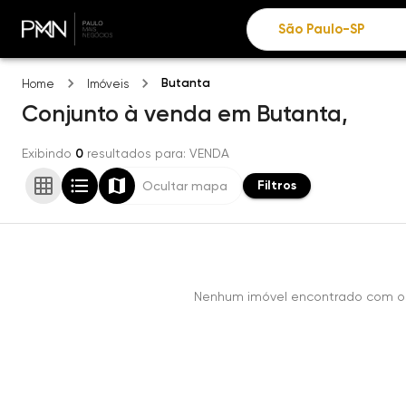
Butanta
Home
Imóveis
Conjunto
à venda
em
Butanta,
Exibindo
0
resultados para
: VENDA
Filtros
Ocultar mapa
Nenhum imóvel encontrado com os 