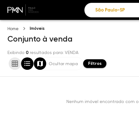
Imóveis
Home
Conjunto
à venda
Exibindo
0
resultados para
: VENDA
Filtros
Ocultar mapa
Nenhum imóvel encontrado com os 