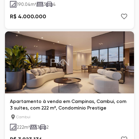
190.04
m²
3
4
R$ 4.000.000
Apartamento à venda em Campinas, Cambui, com
3 suítes, com 222 m², Condomínio Prestige
Cambui
222
m²
3
2