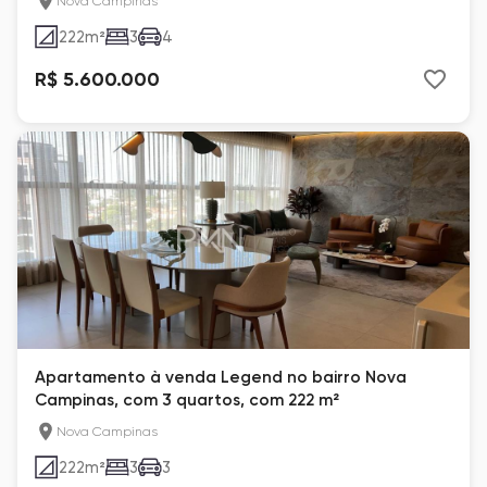
Nova Campinas
222
m²
3
4
R$ 5.600.000
Apartamento à venda Legend no bairro Nova
Campinas, com 3 quartos, com 222 m²
Nova Campinas
222
m²
3
3