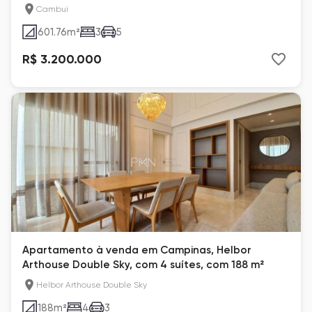
Cambui
601.76
m²
3
5
R$ 3.200.000
Apartamento à venda em Campinas, Helbor
Arthouse Double Sky, com 4 suítes, com 188 m²
Helbor Arthouse Double Sky
188
m²
4
3