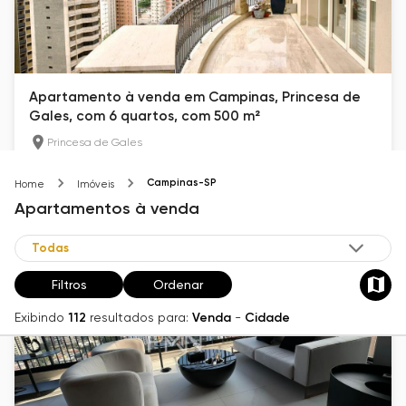
Apartamento à venda em Campinas, Princesa de
Gales, com 6 quartos, com 500 m²
Princesa de Gales
500
m²
6
8
Campinas-SP
Home
Imóveis
R$ 9.500.000
Apartamentos
à venda
Filtros
Ordenar
Exibindo
112
resultados para:
Venda
-
Cidade