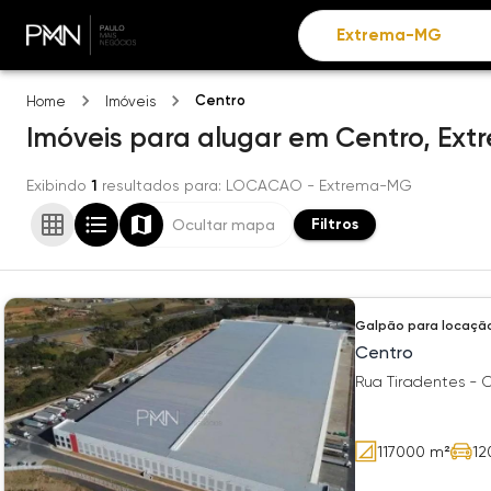
Centro
Home
Imóveis
Imóveis
para alugar
em
Centro,
Ext
Exibindo
1
resultados para
: LOCACAO
- Extrema-MG
Filtros
Ocultar mapa
Galpão
para locaçã
Centro
Rua Tiradentes - 
117000
m²
12