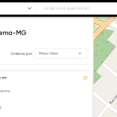
rema-MG
Maior Valor
Ordenar por:
o em
Centro
0